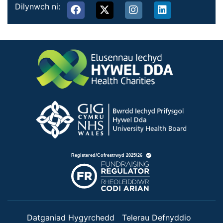
Dilynwch ni:
Datganiad Hygyrchedd
Telerau Defnyddio