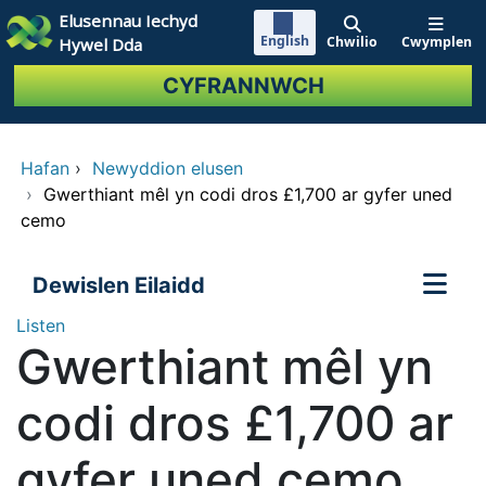
Neidio i'r prif gynnwy
Elusennau Iechyd
English
Chwilio
Cwymplen
Hywel Dda
CYFRANNWCH
Hafan
›
Newyddion elusen
›
Gwerthiant mêl yn codi dros £1,700 ar gyfer uned
cemo
Dewislen Eilaidd
Listen
Gwerthiant mêl yn
codi dros £1,700 ar
gyfer uned cemo