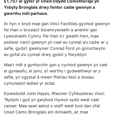
£1,707 ar gyfer yr Uned Ddydd Cemotherapi yn
Ysbyty Bronglais drwy fenter cadw gwenyn a
gwerthu mêl parhaus.
Ar hyn o bryd mae gan Vinci Facilities gychod gwenyn
fel rhan o brosiect bioamrywiaeth a ariennir gan
Lywodraeth Cymru. Fel rhan o’r gwaith hwn, mae
pedwar cwch gwenyn yn cael eu cynnal a’u cadw ar y
safle, gyda’r gwenynwr Conrad Ford yn goruchwylio
eu gofal a’u cynnal drwy gydol y flwyddyn.
Mae’r mêl a gynhyrchir gan y cychod gwenyn yn cael
ei gynaeafu, ei jario, a’i werthu i gydweithwyr ar y
safle, yn ogystal â mewn ffeiriau lleol a sioeau
cymunedol ledled yr ardal.
Dywedodd John Hayes, Rheolwr Cyfleusterau Vinci:
“Rydym i gyd yn gwybod rhywun sydd wedi cael
canser. Mae sawl aelod o staff wedi bod dan ofal
Uned Cemo Bronglais am driniaeth, ac mae