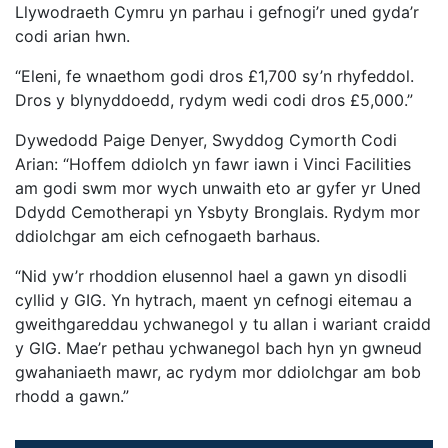
Llywodraeth Cymru yn parhau i gefnogi’r uned gyda’r
codi arian hwn.
“Eleni, fe wnaethom godi dros £1,700 sy’n rhyfeddol.
Dros y blynyddoedd, rydym wedi codi dros £5,000.”
Dywedodd Paige Denyer, Swyddog Cymorth Codi
Arian: “Hoffem ddiolch yn fawr iawn i Vinci Facilities
am godi swm mor wych unwaith eto ar gyfer yr Uned
Ddydd Cemotherapi yn Ysbyty Bronglais. Rydym mor
ddiolchgar am eich cefnogaeth barhaus.
“Nid yw’r rhoddion elusennol hael a gawn yn disodli
cyllid y GIG. Yn hytrach, maent yn cefnogi eitemau a
gweithgareddau ychwanegol y tu allan i wariant craidd
y GIG. Mae’r pethau ychwanegol bach hyn yn gwneud
gwahaniaeth mawr, ac rydym mor ddiolchgar am bob
rhodd a gawn.”