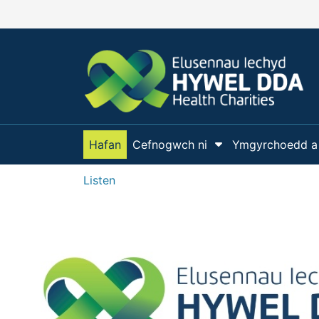
Neidio i'r prif gynnwy
Hafan
Cefnogwch ni
Ymgyrchoedd a
Dangos isdde
Listen