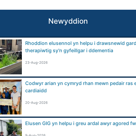
Newyddion
Rhoddion elusennol yn helpu i drawsnewid gar
therapiwtig sy'n gyfeillgar i ddementia
23-Aug-2026
Codwyr arian yn cymryd rhan mewn pedair ras e
cardiaidd
20-Aug-2026
Elusen GIG yn helpu i greu ardal awyr agored fw
9-Aug-2026