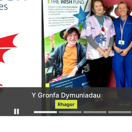
Long Course Weekend
Y Gronfa Dymuniadau
Rhagor
Rhagor