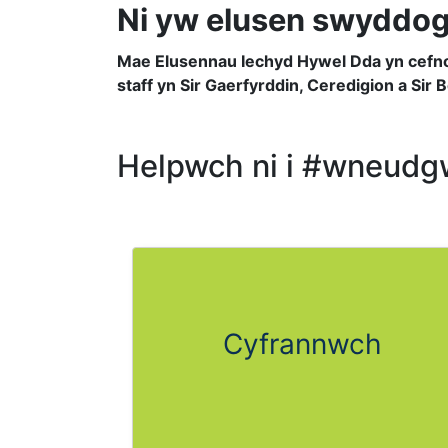
Ni yw elusen swyddog
Mae Elusennau Iechyd Hywel Dda yn cefnog
staff yn Sir Gaerfyrddin, Ceredigion a Sir
Helpwch ni i #wneudg
Cyfrannwch