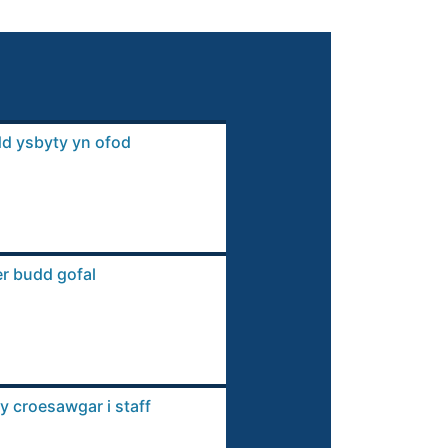
dd ysbyty yn ofod
r budd gofal
y croesawgar i staff