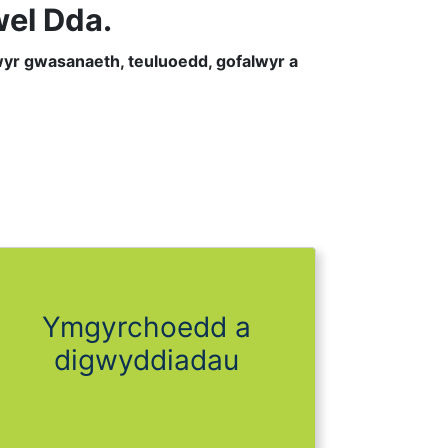
wel Dda.
wyr gwasanaeth, teuluoedd, gofalwyr a
Ymgyrchoedd a
digwyddiadau