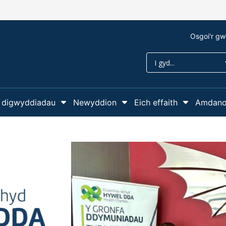
Osgoi'r gw
Croeso i Elusenn
 digwyddiadau
Newyddion
Eich effaith
Amdano
wislen ar gyfer Cefnogwch ni
Dangos isddewislen ar gyfer Y
Dangos isddewislen
Dangos 