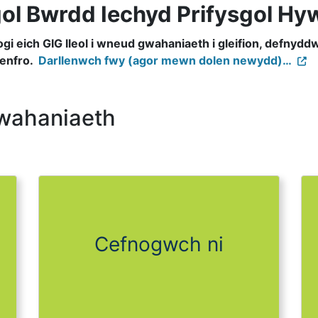
ol Bwrdd Iechyd Prifysgol Hy
i eich GIG lleol i wneud gwahaniaeth i gleifion, defnydd
 Benfro.
Darllenwch fwy (agor mewn dolen newydd)…
wahaniaeth
Cefnogwch ni