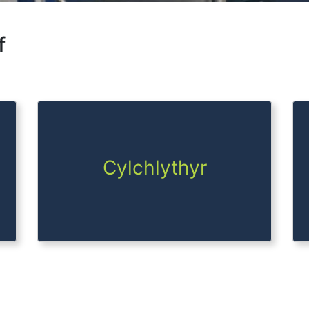
f
Cylchlythyr