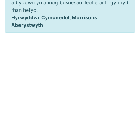
a byddwn yn annog busnesau lleol eraill i gymryd
rhan hefyd."
Hyrwyddwr Cymunedol, Morrisons
Aberystwyth