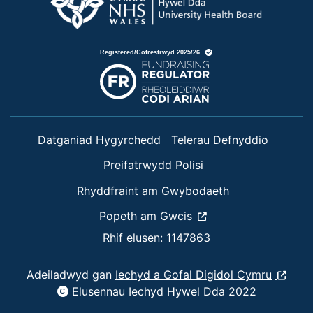
Datganiad Hygyrchedd
Telerau Defnyddio
Preifatrwydd Polisi
Rhyddfraint am Gwybodaeth
Popeth am Gwcis
Rhif elusen: 1147863
Adeiladwyd gan
Iechyd a Gofal Digidol Cymru
Elusennau Iechyd Hywel Dda 2022