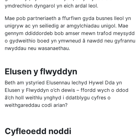
ymdrechion dyngarol yn eich ardal leol.
Mae pob partneriaeth a ffurfiwn gyda busnes lleol yn
unigryw ac yn seiliedig ar amgylchiadau unigol. Mae
gennym ddiddordeb bob amser mewn trafod meysydd
o gydweithio boed yn ymwneud â nawdd neu gyfrannu
nwyddau neu wasanaethau.
Elusen y flwyddyn
Beth am ystyried Elusennau Iechyd Hywel Dda yn
Elusen y Flwyddyn o’ch dewis – ffordd wych o ddod
â’ch holl weithlu ynghyd i ddatblygu cyfres o
weithgareddau codi arian?
Cyfleoedd noddi