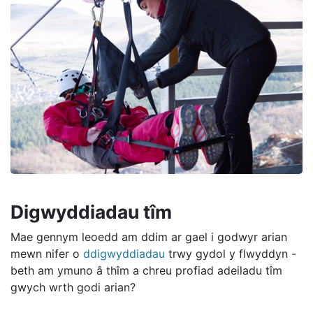
Digwyddiadau tîm
Mae gennym leoedd am ddim ar gael i godwyr arian
mewn nifer o
ddigwyddiadau
trwy gydol y flwyddyn -
beth am ymuno â thîm a chreu profiad adeiladu tîm
gwych wrth godi arian?