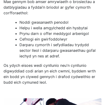
Mae gennym bob amser amrywiaeth o brosiectau a
datblygiadau a fyddai’n briodol ar gyfer cymorth
corfforaethol:
Noddi gwasanaeth penodol
Helpu i wella amgylchedd ein hysbytai
Prynu darn o offer meddygol arbenigol
Cefnogi ein gwirfoddolwyr
Darparu cymorth i sefydliadau trydydd
sector lleol i ddarparu gwasanaethau gofal
iechyd yn nes at adref.
Os ydych eisoes wedi cynllunio neu'n cynllunio
digwyddiad codi arian yn eich cwmni, byddem wrth
ein bodd yn clywed gennych i drafod cydweithio er
budd eich cymuned leol.