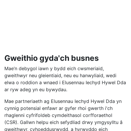
Gweithio gyda'ch busnes
Mae’n debygol iawn y bydd eich cwsmeriaid,
gweithwyr neu gleientiaid, neu eu hanwyliaid, wedi
elwa o roddion a wnaed i Elusennau Iechyd Hywel Dda
ar ryw adeg yn eu bywydau.
Mae partneriaeth ag Elusennau Iechyd Hywel Dda yn
cynnig potensial enfawr ar gyfer rhoi gwerth i'ch
rhaglenni cyfrifoldeb cymdeithasol corfforaethol
(CSR). Gallwn helpu eich sefydliad drwy ymgysylltu â
gweithwyr, cyhoeddusrwydd, a hyrwyddo eich