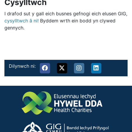
Cysylltwch
I drafod sut y gall eich busnes gefnogi eich elusen GIG,
cysylltwch â ni!
Byddem wrth ein bodd yn clywed
gennych.
Dilynwch ni: