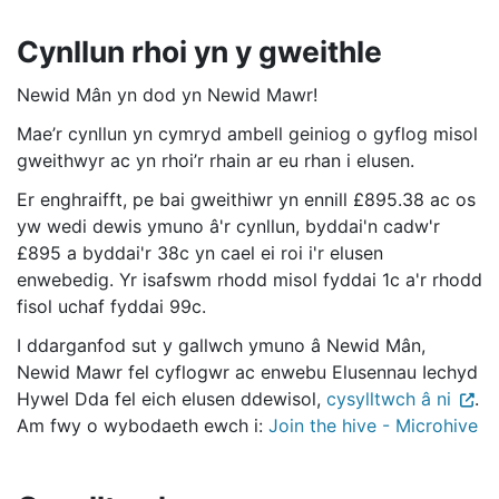
Cynllun rhoi yn y gweithle
Newid Mân yn dod yn Newid Mawr!
Mae’r cynllun yn cymryd ambell geiniog o gyflog misol
gweithwyr ac yn rhoi’r rhain ar eu rhan i elusen.
Er enghraifft, pe bai gweithiwr yn ennill £895.38 ac os
yw wedi dewis ymuno â'r cynllun, byddai'n cadw'r
£895 a byddai'r 38c yn cael ei roi i'r elusen
enwebedig. Yr isafswm rhodd misol fyddai 1c a'r rhodd
fisol uchaf fyddai 99c.
I ddarganfod sut y gallwch ymuno â Newid Mân,
Newid Mawr fel cyflogwr ac enwebu Elusennau Iechyd
Hywel Dda fel eich elusen ddewisol,
cysylltwch â ni
.
Am fwy o wybodaeth ewch i:
Join the hive - Microhive