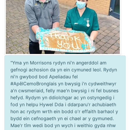
"Yma yn Morrisons rydyn ni'n angerddol am
gefnogi achosion da yn ein cymuned leol. Rydyn
ni'n gwybod bod Apeliadau fel
#ApêlCemoBronglais yn bwysig i'n cydweithwyr
a'n cwsmeriaid, felly mae'n bwysig i ni fel busnes
hefyd. Rydym yn ddiolchgar ac yn ostyngedig i
fod yn helpu Hywel Dda i ddarparu'r achubiaeth
hon ac rydym wrth ein bodd o'r effaith barhaol y
bydd ein cefnogaeth yn ei chael ar y gymuned.
Mae'r tîm wedi bod yn wych i weithio gyda nhw