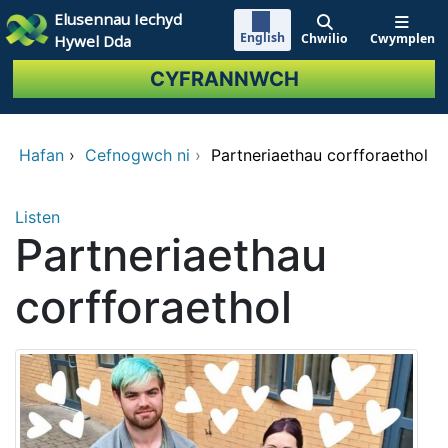
Neidio i'r prif gynnwy
Elusennau Iechyd
English
Chwilio
Cwymplen
Hywel Dda
CYFRANNWCH
Hafan
›
Cefnogwch ni
›
Partneriaethau corfforaethol
Listen
Partneriaethau
corfforaethol