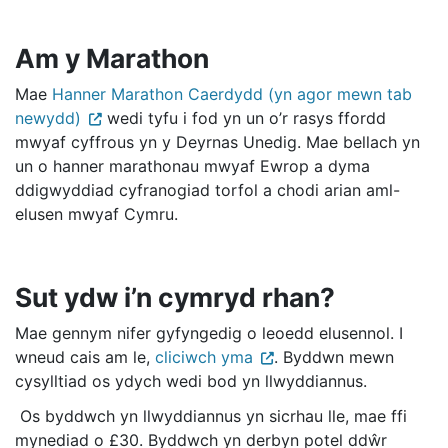
Am y Marathon
Mae
Hanner Marathon Caerdydd (yn agor mewn tab
newydd)
wedi tyfu i fod yn un o’r rasys ffordd
mwyaf cyffrous yn y Deyrnas Unedig. Mae bellach yn
un o hanner marathonau mwyaf Ewrop a dyma
ddigwyddiad cyfranogiad torfol a chodi arian aml-
elusen mwyaf Cymru.
Sut ydw i’n cymryd rhan?
Mae gennym nifer gyfyngedig o leoedd elusennol. I
wneud cais am le,
cliciwch yma
. Byddwn mewn
cysylltiad os ydych wedi bod yn llwyddiannus.
Os byddwch yn llwyddiannus yn sicrhau lle, mae ffi
mynediad o £30. Byddwch yn derbyn potel ddŵr