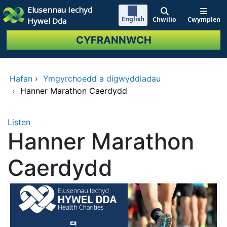
Neidio i'r prif gynnwy
Elusennau Iechyd
English
Chwilio
Cwymplen
Hywel Dda
CYFRANNWCH
Hafan
›
Ymgyrchoedd a digwyddiadau
›
Hanner Marathon Caerdydd
Listen
Hanner Marathon
Caerdydd