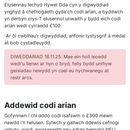
Elusennau Iechyd Hywel Dda cyn y digwyddiad
ynghyd â chefnogaeth gyda'ch codi arian, a byddwch
yn derbyn crys-T elusennol unwaith y bydd eich codi
arian wedi cyrraedd £100.
Ar ôl cwblhau'r digwyddiad, anfonir tystysgrif a medal
at bob cystadleuydd.
DIWEDDARIAD 18.11.25: Mae ein holl leoedd
wedi'u llenwi ar hyn o bryd, felly bydd unrhyw
geisiadau newydd yn cael eu hychwanegu at
restr aros.
Addewid codi arian
Gofynnwn i chi addo codi isafswm o £300 mewn
nawdd i’n helusen. Sylwch y gallwch ddewis cefnogi
ysbyty, ward, gwasanaeth neu adran benodol NEU