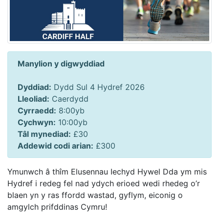
Manylion y digwyddiad
Dyddiad:
Dydd Sul 4 Hydref 2026
Lleoliad:
Caerdydd
Cyrraedd:
8:00yb
Cychwyn:
10:00yb
Tâl mynediad:
£30
Addewid codi arian:
£300
Ymunwch â thîm Elusennau Iechyd Hywel Dda ym mis
Hydref i redeg fel nad ydych erioed wedi rhedeg o’r
blaen yn y ras ffordd wastad, gyflym, eiconig o
amgylch prifddinas Cymru!