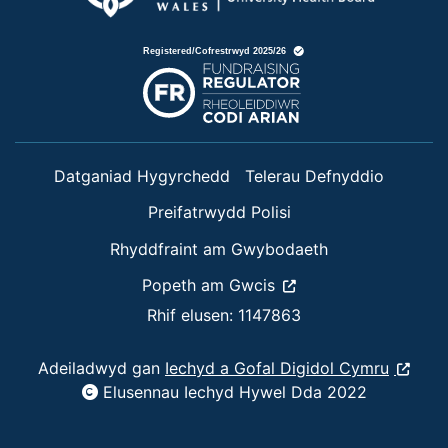
Datganiad Hygyrchedd
Telerau Defnyddio
Preifatrwydd Polisi
Rhyddfraint am Gwybodaeth
Popeth am Gwcis
Rhif elusen: 1147863
Adeiladwyd gan
Iechyd a Gofal Digidol Cymru
Elusennau Iechyd Hywel Dda 2022