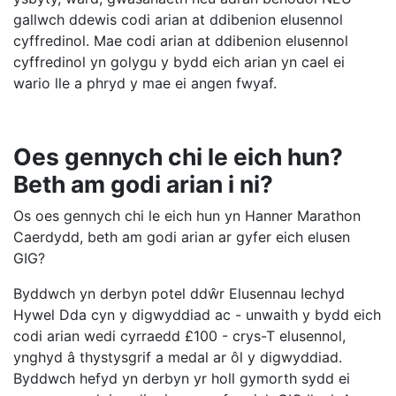
gallwch ddewis codi arian at ddibenion elusennol
cyffredinol. Mae codi arian at ddibenion elusennol
cyffredinol yn golygu y bydd eich arian yn cael ei
wario lle a phryd y mae ei angen fwyaf.
Oes gennych chi le eich hun?
Beth am godi arian i ni?
Os oes gennych chi le eich hun yn Hanner Marathon
Caerdydd, beth am godi arian ar gyfer eich elusen
GIG?
Byddwch yn derbyn potel ddŵr Elusennau Iechyd
Hywel Dda cyn y digwyddiad ac - unwaith y bydd eich
codi arian wedi cyrraedd £100 - crys-T elusennol,
ynghyd â thystysgrif a medal ar ôl y digwyddiad.
Byddwch hefyd yn derbyn yr holl gymorth sydd ei