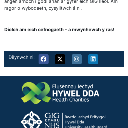
angen arnoch i godi arian ar gyfer eich GIG lleol. Am
ragor o wybodaeth, cysylltwch â ni.
Diolch am eich cefnogaeth - a mwynhewch y ras!
Dilynwch ni: