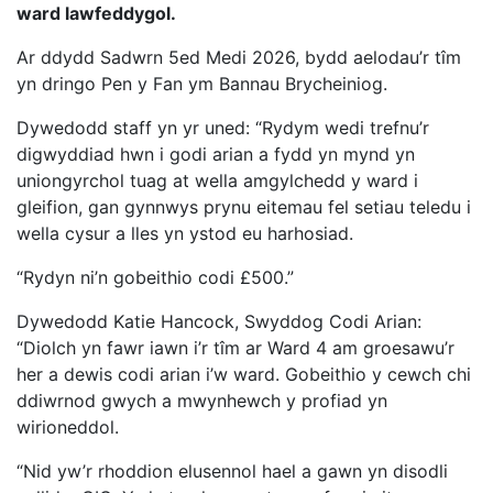
ward lawfeddygol.
Ar ddydd Sadwrn 5ed Medi 2026, bydd aelodau’r tîm
yn dringo Pen y Fan ym Bannau Brycheiniog.
Dywedodd staff yn yr uned: “Rydym wedi trefnu’r
digwyddiad hwn i godi arian a fydd yn mynd yn
uniongyrchol tuag at wella amgylchedd y ward i
gleifion, gan gynnwys prynu eitemau fel setiau teledu i
wella cysur a lles yn ystod eu harhosiad.
“Rydyn ni’n gobeithio codi £500.”
Dywedodd Katie Hancock, Swyddog Codi Arian:
“Diolch yn fawr iawn i’r tîm ar Ward 4 am groesawu’r
her a dewis codi arian i’w ward. Gobeithio y cewch chi
ddiwrnod gwych a mwynhewch y profiad yn
wirioneddol.
“Nid yw’r rhoddion elusennol hael a gawn yn disodli