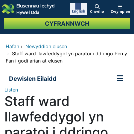
Neidio i'r prif gynnwy
Elusennau Iechyd
English
Chwilio
Cwymplen
Hywel Dda
CYFRANNWCH
Hafan
›
Newyddion elusen
›
Staff ward llawfeddygol yn paratoi i ddringo Pen y
Fan i godi arian at elusen
Dewislen Eilaidd
Listen
Staff ward
llawfeddygol yn
paratoi i ddringo