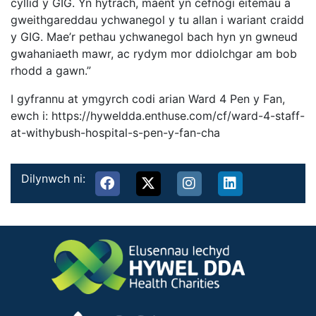
cyllid y GIG. Yn hytrach, maent yn cefnogi eitemau a
gweithgareddau ychwanegol y tu allan i wariant craidd
y GIG. Mae’r pethau ychwanegol bach hyn yn gwneud
gwahaniaeth mawr, ac rydym mor ddiolchgar am bob
rhodd a gawn.”
I gyfrannu at ymgyrch codi arian Ward 4 Pen y Fan,
ewch i: https://hyweldda.enthuse.com/cf/ward-4-staff-
at-withybush-hospital-s-pen-y-fan-cha
Dilynwch ni: