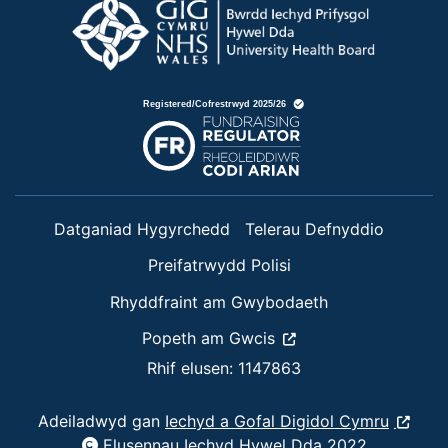
Datganiad Hygyrchedd
Telerau Defnyddio
Preifatrwydd Polisi
Rhyddfraint am Gwybodaeth
Popeth am Gwcis
Rhif elusen: 1147863
Adeiladwyd gan
Iechyd a Gofal Digidol Cymru
Elusennau Iechyd Hywel Dda 2022