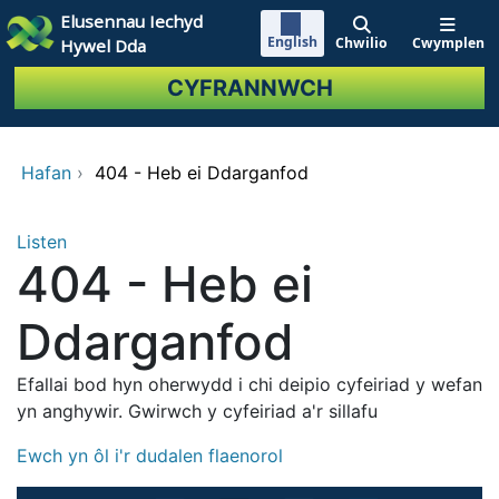
Neidio i'r prif gynnwy
Elusennau Iechyd
English
Chwilio
Cwymplen
Hywel Dda
CYFRANNWCH
Hafan
›
404 - Heb ei Ddarganfod
Listen
404 - Heb ei
Ddarganfod
Efallai bod hyn oherwydd i chi deipio cyfeiriad y wefan
yn anghywir. Gwirwch y cyfeiriad a'r sillafu
Ewch yn ôl i'r dudalen flaenorol