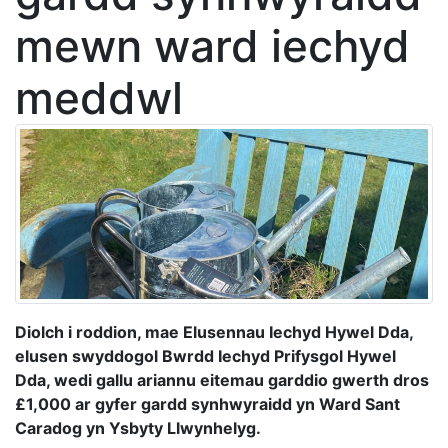
mewn ward iechyd
meddwl
Diolch i roddion, mae Elusennau Iechyd Hywel Dda,
elusen swyddogol Bwrdd Iechyd Prifysgol Hywel
Dda, wedi gallu ariannu eitemau garddio gwerth dros
£1,000 ar gyfer gardd synhwyraidd yn Ward Sant
Caradog yn Ysbyty Llwynhelyg.