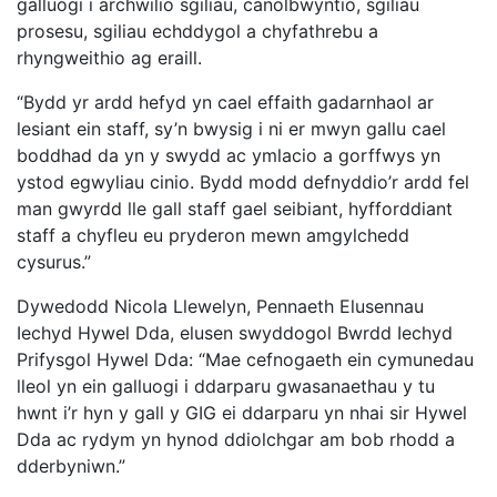
galluogi i archwilio sgiliau, canolbwyntio, sgiliau
prosesu, sgiliau echddygol a chyfathrebu a
rhyngweithio ag eraill.
“Bydd yr ardd hefyd yn cael effaith gadarnhaol ar
lesiant ein staff, sy’n bwysig i ni er mwyn gallu cael
boddhad da yn y swydd ac ymlacio a gorffwys yn
ystod egwyliau cinio. Bydd modd defnyddio’r ardd fel
man gwyrdd lle gall staff gael seibiant, hyfforddiant
staff a chyfleu eu pryderon mewn amgylchedd
cysurus.”
Dywedodd Nicola Llewelyn, Pennaeth Elusennau
Iechyd Hywel Dda, elusen swyddogol Bwrdd Iechyd
Prifysgol Hywel Dda: “Mae cefnogaeth ein cymunedau
lleol yn ein galluogi i ddarparu gwasanaethau y tu
hwnt i’r hyn y gall y GIG ei ddarparu yn nhai sir Hywel
Dda ac rydym yn hynod ddiolchgar am bob rhodd a
dderbyniwn.”