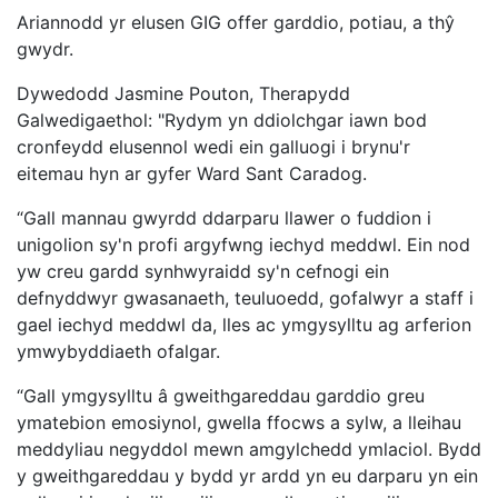
Ariannodd yr elusen GIG offer garddio, potiau, a thŷ
gwydr.
Dywedodd Jasmine Pouton, Therapydd
Galwedigaethol: "Rydym yn ddiolchgar iawn bod
cronfeydd elusennol wedi ein galluogi i brynu'r
eitemau hyn ar gyfer Ward Sant Caradog.
“Gall mannau gwyrdd ddarparu llawer o fuddion i
unigolion sy'n profi argyfwng iechyd meddwl. Ein nod
yw creu gardd synhwyraidd sy'n cefnogi ein
defnyddwyr gwasanaeth, teuluoedd, gofalwyr a staff i
gael iechyd meddwl da, lles ac ymgysylltu ag arferion
ymwybyddiaeth ofalgar.
“Gall ymgysylltu â gweithgareddau garddio greu
ymatebion emosiynol, gwella ffocws a sylw, a lleihau
meddyliau negyddol mewn amgylchedd ymlaciol. Bydd
y gweithgareddau y bydd yr ardd yn eu darparu yn ein