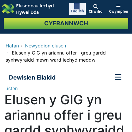
Neidio i'r prif gynnwy
Elusennau Iechyd
English
Chwilio
Cwymplen
Hywel Dda
CYFRANNWCH
Hafan
›
Newyddion elusen
›
Elusen y GIG yn ariannu offer i greu gardd
synhwyraidd mewn ward iechyd meddwl
Dewislen Eilaidd
Listen
Elusen y GIG yn
ariannu offer i greu
gardd synhwyraidd