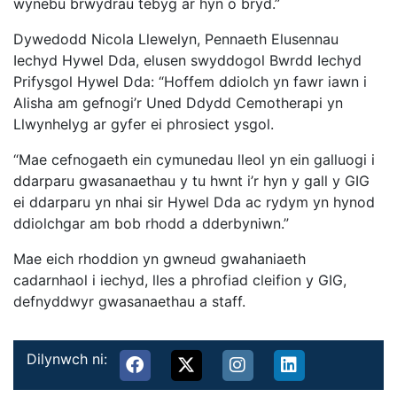
wynebu brwydrau tebyg ar hyn o bryd.”
Dywedodd Nicola Llewelyn, Pennaeth Elusennau
Iechyd Hywel Dda, elusen swyddogol Bwrdd Iechyd
Prifysgol Hywel Dda: “Hoffem ddiolch yn fawr iawn i
Alisha am gefnogi’r Uned Ddydd Cemotherapi yn
Llwynhelyg ar gyfer ei phrosiect ysgol.
“Mae cefnogaeth ein cymunedau lleol yn ein galluogi i
ddarparu gwasanaethau y tu hwnt i’r hyn y gall y GIG
ei ddarparu yn nhai sir Hywel Dda ac rydym yn hynod
ddiolchgar am bob rhodd a dderbyniwn.”
Mae eich rhoddion yn gwneud gwahaniaeth
cadarnhaol i iechyd, lles a phrofiad cleifion y GIG,
defnyddwyr gwasanaethau a staff.
Dilynwch ni: