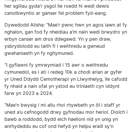
her sgiliau gyda’r ysgol lle roedd hi wedi dewis
canolbwyntio ar ganser fel problem fyd-eang.
Dywedodd Alisha: “Mae’r pwnc hwn yn agos iawn at fy
nghalon, gan fod fy nheidiau a’m nain wedi brwydro yn
erbyn canser am dros ddegawd. Yn y pen draw,
ysbrydolodd eu taith fi i weithredu a gwneud
gwahaniaeth yn fy nghymuned.
“I gyflawni fy ymrwymiad i 15 awr o weithredu
cymunedol, es i ati i redeg 10k a chodi arian ar gyfer
yr Uned Ddydd Cemotherapi yn Llwynhelyg, lle cafodd
fy nhaid a nain ofal yn ystod eu triniaeth cyn iddynt
farw yn 2023 a 2024.
“Mae’n bwysig i mi allu rhoi rhywbeth yn ôl i staff yr
uned a’u cefnogodd drwy gyfnodau mor heriol. Diolch i
bawb a roddodd, bydd eich haelioni nid yn unig yn
anrhydeddu eu cof ond hefyd yn helpu eraill sy’n