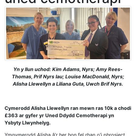
Yn y llun uchod: Kim Adams, Nyrs; Amy Rees-
Thomas, Prif Nyrs Iau; Louise MacDonald, Nyrs;
Alisha Llewellyn a Liliana Guta, Uwch Brif Nyrs.
Cymerodd Alisha Llewellyn ran mewn ras 10k a chodi
£363 ar gyfer yr Uned Ddydd Cemotherapi yn
Ysbyty Llwynhelyg.
Ymgymerodd Alisha â’r her hon fel rhan o’i phrosiect