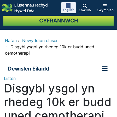
Neidio i'r prif gynnwy
Elusennau Iechyd
English
Chwilio
Cwymplen
Hywel Dda
CYFRANNWCH
Hafan
›
Newyddion elusen
›
Disgybl ysgol yn rhedeg 10k er budd uned
cemotherapi
Dewislen Eilaidd
Listen
Disgybl ysgol yn
rhedeg 10k er budd
uned cemotherapi