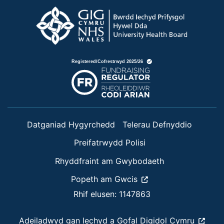
Datganiad Hygyrchedd
Telerau Defnyddio
Preifatrwydd Polisi
Rhyddfraint am Gwybodaeth
Popeth am Gwcis
Rhif elusen: 1147863
Adeiladwyd gan
Iechyd a Gofal Digidol Cymru