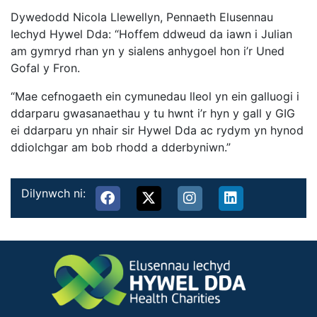
Dywedodd Nicola Llewellyn, Pennaeth Elusennau
Iechyd Hywel Dda: “Hoffem ddweud da iawn i Julian
am gymryd rhan yn y sialens anhygoel hon i’r Uned
Gofal y Fron.
“Mae cefnogaeth ein cymunedau lleol yn ein galluogi i
ddarparu gwasanaethau y tu hwnt i’r hyn y gall y GIG
ei ddarparu yn nhair sir Hywel Dda ac rydym yn hynod
ddiolchgar am bob rhodd a dderbyniwn.”
Dilynwch ni: