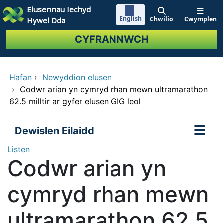
Neidio i'r prif gynnwy
Elusennau Iechyd
English
Chwilio
Cwymplen
Hywel Dda
CYFRANNWCH
Hafan
›
Newyddion elusen
›
Codwr arian yn cymryd rhan mewn ultramarathon
62.5 milltir ar gyfer elusen GIG leol
Dewislen Eilaidd
Listen
Codwr arian yn
cymryd rhan mewn
ultramarathon 62.5