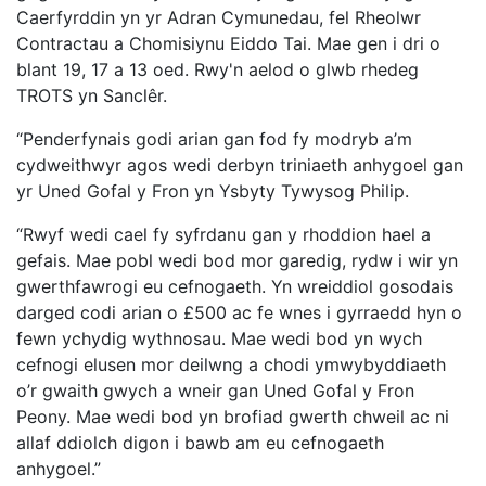
Caerfyrddin yn yr Adran Cymunedau, fel Rheolwr
Contractau a Chomisiynu Eiddo Tai. Mae gen i dri o
blant 19, 17 a 13 oed. Rwy'n aelod o glwb rhedeg
TROTS yn Sanclêr.
“Penderfynais godi arian gan fod fy modryb a’m
cydweithwyr agos wedi derbyn triniaeth anhygoel gan
yr Uned Gofal y Fron yn Ysbyty Tywysog Philip.
“Rwyf wedi cael fy syfrdanu gan y rhoddion hael a
gefais. Mae pobl wedi bod mor garedig, rydw i wir yn
gwerthfawrogi eu cefnogaeth. Yn wreiddiol gosodais
darged codi arian o £500 ac fe wnes i gyrraedd hyn o
fewn ychydig wythnosau. Mae wedi bod yn wych
cefnogi elusen mor deilwng a chodi ymwybyddiaeth
o’r gwaith gwych a wneir gan Uned Gofal y Fron
Peony. Mae wedi bod yn brofiad gwerth chweil ac ni
allaf ddiolch digon i bawb am eu cefnogaeth
anhygoel.”