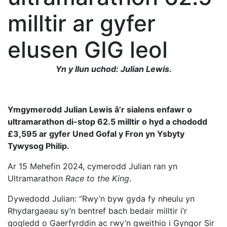
milltir ar gyfer
elusen GIG leol
Yn y llun uchod: Julian Lewis.
Ymgymerodd Julian Lewis â’r sialens enfawr o
ultramarathon di-stop 62.5 milltir o hyd a chododd
£3,595 ar gyfer Uned Gofal y Fron yn Ysbyty
Tywysog Philip.
Ar 15 Mehefin 2024, cymerodd Julian ran yn
Ultramarathon
Race to the King
.
Dywedodd Julian: “Rwy’n byw gyda fy nheulu yn
Rhydargaeau sy’n bentref bach bedair milltir i’r
gogledd o Gaerfyrddin ac rwy’n gweithio i Gyngor Sir